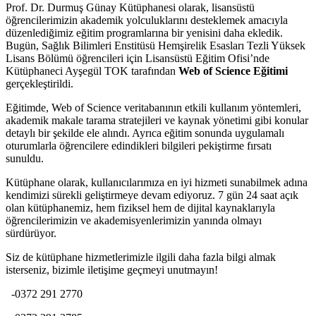
Prof. Dr. Durmuş Günay Kütüphanesi olarak, lisansüstü
öğrencilerimizin akademik yolculuklarını desteklemek amacıyla
düzenlediğimiz eğitim programlarına bir yenisini daha ekledik.
Bugün, Sağlık Bilimleri Enstitüsü Hemşirelik Esasları Tezli Yüksek
Lisans Bölümü öğrencileri için Lisansüstü Eğitim Ofisi’nde
Kütüphaneci Ayşegül TOK tarafından
Web of Science Eğitimi
gerçekleştirildi.
Eğitimde, Web of Science veritabanının etkili kullanım yöntemleri,
akademik makale tarama stratejileri ve kaynak yönetimi gibi konular
detaylı bir şekilde ele alındı. Ayrıca eğitim sonunda uygulamalı
oturumlarla öğrencilere edindikleri bilgileri pekiştirme fırsatı
sunuldu.
Kütüphane olarak, kullanıcılarımıza en iyi hizmeti sunabilmek adına
kendimizi sürekli geliştirmeye devam ediyoruz. 7 gün 24 saat açık
olan kütüphanemiz, hem fiziksel hem de dijital kaynaklarıyla
öğrencilerimizin ve akademisyenlerimizin yanında olmayı
sürdürüyor.
Siz de kütüphane hizmetlerimizle ilgili daha fazla bilgi almak
isterseniz, bizimle iletişime geçmeyi unutmayın!
-0372 291 2770