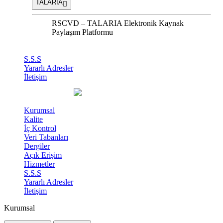
TALARIA
RSCVD – TALARIA Elektronik Kaynak
Paylaşım Platformu
S.S.S
Yararlı Adresler
İletişim
Kurumsal
Kalite
İç Kontrol
Veri Tabanları
Dergiler
Açık Erişim
Hizmetler
S.S.S
Yararlı Adresler
İletişim
Kurumsal