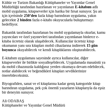
Kültür ve Turizm Bakanlığı Kütüphaneler ve Yayımlar Genel
Müdürlüğü tarafından hazırlanan ve yayınlanan
E-kitabım
adlı
mobil uygulama, kitapseverler için harika bir fırsat sunuyor. Şu an
için içerisinde
250’den
fazla kitap barındıran uygulama, yakın
gelecekte
2 binden
fazla e-kitabı okuyucularla buluşturmayı
hedefliyor.
Bakanlık tarafından hazırlanan bu mobil uygulamayla okurlar, kamu
yayıncıları ve özel yayınevleri tarafından yayımlanan binlerce e-
kitaba ücretsiz olarak ulaşabilecek. Kullanıcılar ücretsiz kitap
okumanın yanı sıra kitapları mobil cihazlarına indirerek
15 gün
boyunca
okuyabilecek ve kendi kitaplıklarını oluşturabilecek.
E-kitabım uygulaması sayesinde ayrıca kullanıcılar, diğer
kitapseverler ile birlikte sosyalleşebilecek. Uygulamada masaüstü ya
da mobil cihazınızda kaldığınız yerden okumaya devam edebilecek,
notlar alabilecek ve beğendikleri kitapları sevdiklerinize
önerebileceksiniz.
Biyografiden, sanat ve el kitaplarına kadar geniş kategoride kitap
barındıran uygulama, pek çok önemli yazarların kitaplarıyla da eşsiz
bir deneyim sunuyor.
Ali ODABAŞ
Kütüphaneler ve Yayımlar Genel Müdürü