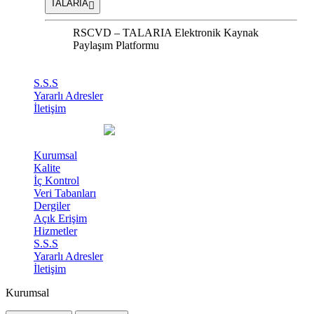
TALARIA
RSCVD – TALARIA Elektronik Kaynak
Paylaşım Platformu
S.S.S
Yararlı Adresler
İletişim
Kurumsal
Kalite
İç Kontrol
Veri Tabanları
Dergiler
Açık Erişim
Hizmetler
S.S.S
Yararlı Adresler
İletişim
Kurumsal