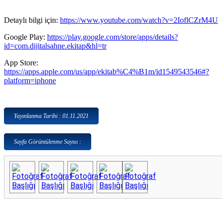
Detaylı bilgi için:
https://www.youtube.com/watch?v=2IoflCZrM4U
Google Play:
https://play.google.com/store/apps/details?
id=com.dijitalsahne.ekitap&hl=tr
App Store:
https://apps.apple.com/us/app/ekitab%C4%B1m/id1549543546#?
platform=iphone
Yayınlanma Tarihi : 01.11.2021
Sayfa Görüntülenme Sayısı :