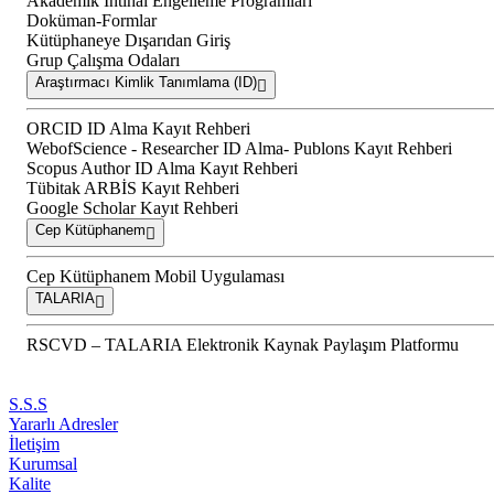
Akademik İntihal Engelleme Programları
Doküman-Formlar
Kütüphaneye Dışarıdan Giriş
Grup Çalışma Odaları
Araştırmacı Kimlik Tanımlama (ID)
ORCID ID Alma Kayıt Rehberi
WebofScience - Researcher ID Alma- Publons Kayıt Rehberi
Scopus Author ID Alma Kayıt Rehberi
Tübitak ARBİS Kayıt Rehberi
Google Scholar Kayıt Rehberi
Cep Kütüphanem
Cep Kütüphanem Mobil Uygulaması
TALARIA
RSCVD – TALARIA Elektronik Kaynak Paylaşım Platformu
S.S.S
Yararlı Adresler
İletişim
Kurumsal
Kalite