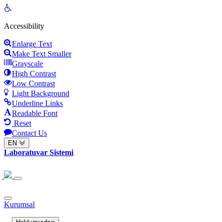
Open
toolbar
Accessibility
Enlarge Text
Make Text Smaller
Grayscale
High Contrast
Low Contrast
Light Background
Underline Links
Readable Font
Reset
Contact Us
EN
Laboratuvar Sistemi
Kurumsal