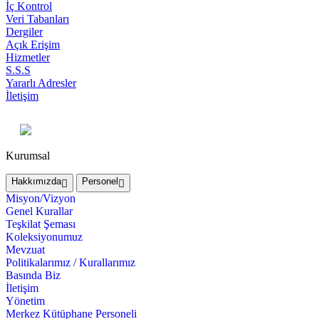
İç Kontrol
Veri Tabanları
Dergiler
Açık Erişim
Hizmetler
S.S.S
Yararlı Adresler
İletişim
Kurumsal
Hakkımızda
Personel
Misyon/Vizyon
Genel Kurallar
Teşkilat Şeması
Koleksiyonumuz
Mevzuat
Politikalarımız / Kurallarımız
Basında Biz
İletişim
Yönetim
Merkez Kütüphane Personeli