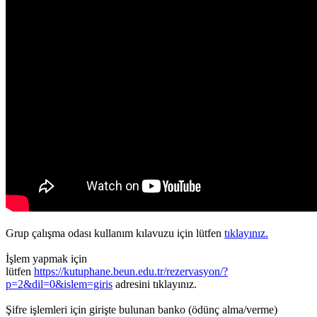
Grup çalışma odası kullanım kılavuzu için lütfen
tıklayınız.
İşlem yapmak için
lütfen
https://kutuphane.beun.edu.tr/rezervasyon/?
p=2&dil=0&islem=giris
adresini tıklayınız.
Şifre işlemleri için girişte bulunan banko (ödünç alma/verme)