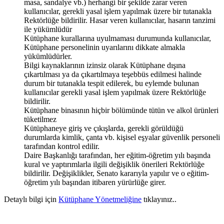
masa, sandalye vb.) herhangi bir şekilde zarar veren
kullanıcılar, gerekli yasal işlem yapılmak üzere bir tutanakla
Rektörlüğe bildirilir. Hasar veren kullanıcılar, hasarın tanzimi
ile yükümlüdür
Kütüphane kurallarına uyulmaması durumunda kullanıcılar,
Kütüphane personelinin uyarılarını dikkate almakla
yükümlüdürler.
Bilgi kaynaklarının izinsiz olarak Kütüphane dışına
çıkartılması ya da çıkartılmaya teşebbüs edilmesi halinde
durum bir tutanakla tespit edilerek, bu eylemde bulunan
kullanıcılar gerekli yasal işlem yapılmak üzere Rektörlüğe
bildirilir.
Kütüphane binasının hiçbir bölümünde tütün ve alkol ürünleri
tüketilmez
Kütüphaneye giriş ve çıkışlarda, gerekli görüldüğü
durumlarda kimlik, çanta vb. kişisel eşyalar güvenlik personeli
tarafından kontrol edilir.
Daire Başkanlığı tarafından, her eğitim-öğretim yılı başında
kural ve yaptırımlarla ilgili değişiklik önerileri Rektörlüğe
bildirilir. Değişiklikler, Senato kararıyla yapılır ve o eğitim-
öğretim yılı başından itibaren yürürlüğe girer.
Detaylı bilgi için
Kütüphane Yönetmeliğine
tıklayınız..