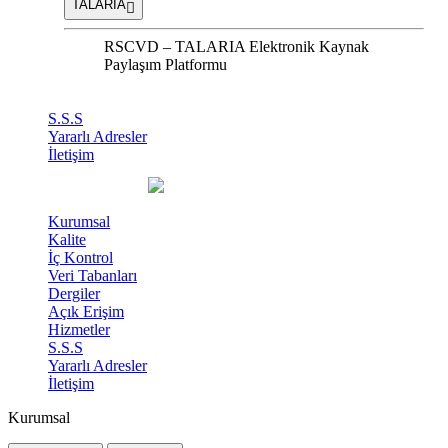
TALARIA
RSCVD – TALARIA Elektronik Kaynak
Paylaşım Platformu
S.S.S
Yararlı Adresler
İletişim
Kurumsal
Kalite
İç Kontrol
Veri Tabanları
Dergiler
Açık Erişim
Hizmetler
S.S.S
Yararlı Adresler
İletişim
Kurumsal