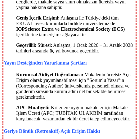
dergilerde, makale sayısı sınırı olmaksızın ücretsiz yayın
yapma hakkına sahiptir.
Geniş İçerik Erişimi:
Anlaşma ile Türkiye'deki tüm
EKUAL üyesi kurumlarla birlikte üniversitemiz de
IOPScience Extra
ve
Electrochemical Society (ECS)
içeriklerine tam erişim sağlayacaktır.
Geçerlilik Süresi:
Anlaşma, 1 Ocak 2026 – 31 Aralık 2028
tarihleri arasında üç yıl boyunca geçerlidir.
Yayın Desteğinden Yararlanma Şartları
Kurumsal Aidiyet Doğrulaması:
Makalenin ücretsiz Açık
Erişim olarak yayımlanabilmesi için "Sorumlu Yazar"ın
(Corresponding Author) üniversitemiz personeli olması ve
gönderim sırasında kurum adını net bir şekilde belirtmesi
gerekmektedir.
APC Muafiyeti:
Kriterlere uygun makaleler için Makale
İşlem Ücreti (APC) TÜBİTAK ULAKBİM tarafından
karşılanacak, yazarlardan ek bir ücret talep edilmeyecektir.
Geriye Dönük (Retroaktif) Açık Erişim Hakkı