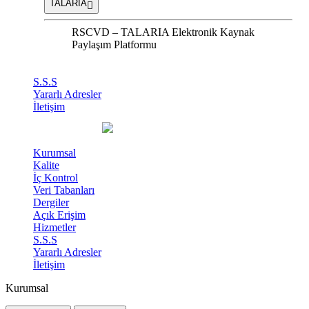
TALARIA
RSCVD – TALARIA Elektronik Kaynak
Paylaşım Platformu
S.S.S
Yararlı Adresler
İletişim
Kurumsal
Kalite
İç Kontrol
Veri Tabanları
Dergiler
Açık Erişim
Hizmetler
S.S.S
Yararlı Adresler
İletişim
Kurumsal