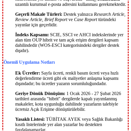
uzantılı kurumsal e-posta adresini kullanması gerekmektedir.
Geçerli Makale Türleri:
Destek yalnızca
Research Article,
Review Article, Brief Report
ve
Case Report
türündeki
yayınlar için geçerlidir.
İndeks Kapsamı:
SCIE, SSCI ve AHCI indekslerinde yer
alan tüm OUP hibrit ve tam açık erişim dergileri kapsam
dahilindedir (WOS-ESCI kategorisindeki dergiler destek
dışıdır).
Önemli Uygulama Notları
Ek Ücretler:
Sayfa ücreti, renkli basım ücreti veya hızlı
değerlendirme ücreti gibi ek maliyetler anlaşma kapsamı
dışındadır; bu ücretler yazarın sorumluluğundadır.
Geriye Dönük Dönüşüm:
1 Ocak 2026 - 27 Şubat 2026
tarihleri arasında "hibrit" dergilerde kapalı yayımlanmış
makaleler, kota uygunluğu dahilinde yazarların talebiyle
ücretsiz Açık Erişime dönüştürülebilir.
Yasaklı Listesi:
TÜBİTAK AYEK veya Sağlık Bakanlığı
kısıtlı listelerinde yer alan yazarlar bu destekten
faydalanamazlar.