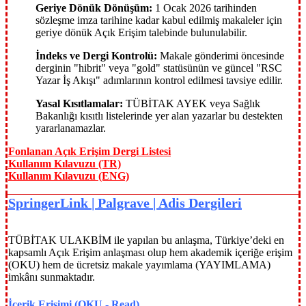
Geriye Dönük Dönüşüm:
1 Ocak 2026 tarihinden
sözleşme imza tarihine kadar kabul edilmiş makaleler için
geriye dönük Açık Erişim talebinde bulunulabilir.
İndeks ve Dergi Kontrolü:
Makale gönderimi öncesinde
derginin "hibrit" veya "gold" statüsünün ve güncel "RSC
Yazar İş Akışı" adımlarının kontrol edilmesi tavsiye edilir.
Yasal Kısıtlamalar:
TÜBİTAK AYEK veya Sağlık
Bakanlığı kısıtlı listelerinde yer alan yazarlar bu destekten
yararlanamazlar.
Fonlanan Açık Erişim Dergi Listesi
Kullanım Kılavuzu (TR)
Kullanım Kılavuzu (ENG)
SpringerLink | Palgrave | Adis Dergileri
TÜBİTAK ULAKBİM ile yapılan bu anlaşma, Türkiye’deki en
kapsamlı Açık Erişim anlaşması olup hem akademik içeriğe erişim
(OKU) hem de ücretsiz makale yayımlama (YAYIMLAMA)
imkânı sunmaktadır.
İçerik Erişimi (OKU - Read)