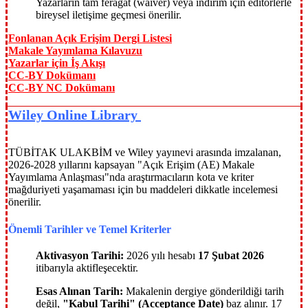
Yazarların tam feragat (waiver) veya indirim için editörlerle
bireysel iletişime geçmesi önerilir.
Fonlanan Açık Erişim Dergi Listesi
Makale Yayımlama Kılavuzu
Yazarlar için İş Akışı
CC-BY Dokümanı
CC-BY NC Dokümanı
Wiley Online Library
TÜBİTAK ULAKBİM ve Wiley yayınevi arasında imzalanan,
2026-2028 yıllarını kapsayan "Açık Erişim (AE) Makale
Yayımlama Anlaşması"nda araştırmacıların kota ve kriter
mağduriyeti yaşamaması için bu maddeleri dikkatle incelemesi
önerilir.
Önemli Tarihler ve Temel Kriterler
Aktivasyon Tarihi:
2026 yılı hesabı
17 Şubat 2026
itibarıyla aktifleşecektir.
Esas Alınan Tarih:
Makalenin dergiye gönderildiği tarih
değil,
"Kabul Tarihi" (Acceptance Date)
baz alınır. 17