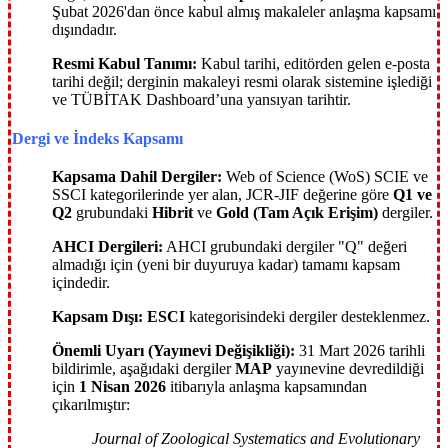
Şubat 2026'dan önce kabul almış makaleler anlaşma kapsamı
dışındadır.
Resmi Kabul Tanımı:
Kabul tarihi, editörden gelen e-posta
tarihi değil; derginin makaleyi resmi olarak sistemine işlediği
ve TÜBİTAK Dashboard’una yansıyan tarihtir.
Dergi ve İndeks Kapsamı
Kapsama Dahil Dergiler:
Web of Science (WoS) SCIE ve
SSCI kategorilerinde yer alan, JCR-JIF değerine göre
Q1 ve
Q2
grubundaki
Hibrit
ve
Gold (Tam Açık Erişim)
dergiler.
AHCI Dergileri:
AHCI grubundaki dergiler "Q" değeri
almadığı için (yeni bir duyuruya kadar) tamamı kapsam
içindedir.
Kapsam Dışı:
ESCI
kategorisindeki dergiler desteklenmez.
Önemli Uyarı (Yayınevi Değişikliği):
31 Mart 2026 tarihli
bildirimle, aşağıdaki dergiler
MAP
yayınevine devredildiği
için
1 Nisan 2026
itibarıyla anlaşma kapsamından
çıkarılmıştır:
Journal of Zoological Systematics and Evolutionary