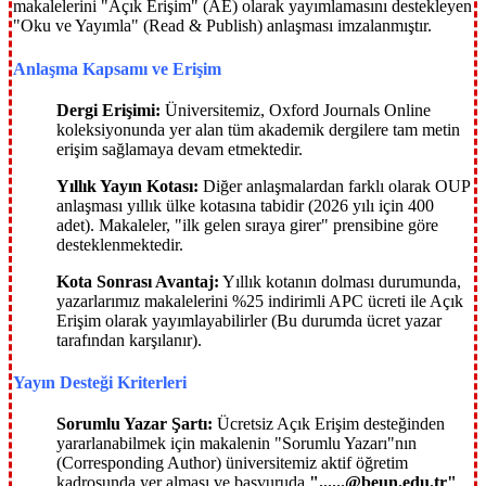
makalelerini "Açık Erişim" (AE) olarak yayımlamasını destekleyen
"Oku ve Yayımla" (Read & Publish) anlaşması imzalanmıştır.
Anlaşma Kapsamı ve Erişim
Dergi Erişimi:
Üniversitemiz, Oxford Journals Online
koleksiyonunda yer alan tüm akademik dergilere tam metin
erişim sağlamaya devam etmektedir.
Yıllık Yayın Kotası:
Diğer anlaşmalardan farklı olarak OUP
anlaşması yıllık ülke kotasına tabidir (2026 yılı için 400
adet). Makaleler, "ilk gelen sıraya girer" prensibine göre
desteklenmektedir.
Kota Sonrası Avantaj:
Yıllık kotanın dolması durumunda,
yazarlarımız makalelerini %25 indirimli APC ücreti ile Açık
Erişim olarak yayımlayabilirler (Bu durumda ücret yazar
tarafından karşılanır).
Yayın Desteği Kriterleri
Sorumlu Yazar Şartı:
Ücretsiz Açık Erişim desteğinden
yararlanabilmek için makalenin "Sorumlu Yazarı"nın
(Corresponding Author) üniversitemiz aktif öğretim
kadrosunda yer alması ve başvuruda
"......@beun.edu.tr"