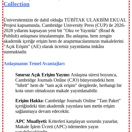
Collection
Üniversitemizin de dahil olduğu TÜBİTAK ULAKBİM EKUAL
Projesi kapsamında, Cambridge University Press (CUP) ile 2026-
2028 yıllarını kapsayan yeni bir "Oku ve Yayımla" (Read &
Publish) anlaşması imzalanmıştır. Bu anlaşma, hem zengin
akademik içeriğe erişim hem de araştırmacılarımızın makalelerini
"Açık Erişim" (AE) olarak ücretsiz yayımlama imkânı
sunmaktadır.
Anlaşmanın Temel Avantajları
Sınırsız Açık Erişim Yayını:
Anlaşma süresi boyunca,
Cambridge Journals Online (CJO) bünyesindeki hem
"hibrit" hem de "tam açık erişim" dergilerde, herhangi bir
kota sınırı olmaksızın makale yayımlanabilir.
Erişim Hakkı:
Cambridge Journals Online "Tam Paket"
içeriğindeki tüm akademik yayınlara tam metin erişim
sağlanmaya devam edecektir.
APC Muafiyeti:
Kriterleri karşılayan sorumlu yazarlar,
Makale İşlem Ücreti (APC) ödemeden yayın
yapabileceklerdir.