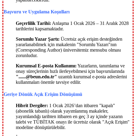
Başvuru ve Uygulama Koşulları
Geçerlilik Tarihi:
Anlaşma 1 Ocak 2026 – 31 Aralık 2028
tarihlerini kapsamaktadır.
Sorumlu Yazar Şartı:
Ücretsiz açık erişim desteğinden
yararlanabilmek için makalenin "Sorumlu Yazarı"nın
(Corresponding Author) üniversitemiz mensubu olması
zorunludur.
Kurumsal E-posta Kullanımı:
Yazarların, tanımlama ve
onay süreçlerinin hızlı ilerleyebilmesi için başvurularında
"......@beun.edu.tr"
uzantılı kurumsal e-posta adreslerini
kullanmaları önemle tavsiye edilir.
Geriye Dönük Açık Erişim Dönüşümü
Hibrit Dergiler:
1 Ocak 2026’dan itibaren "kapalı"
(abonelik tabanlı) olarak yayımlanmış makaleler,
yayımlandığı tarihten itibaren en geç 3 ay içinde yazarın
talebi ve TÜBİTAK onayı ile ücretsiz olarak "Açık Erişim"
modeline dönüştürülebilir.