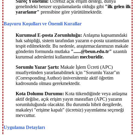
Süreç Yönetimi:
Ücretsiz açık erişim desteği, dünya
genelindeki benzer uygulamalarda olduğu gibi
"ilk gelen ilk
yararlanır"
prensibine göre yürütülmektedir.
Başvuru Koşulları ve Önemli Kurallar
Kurumsal E-posta Zorunluluğu:
Anlaşma kapsamındaki
hak sahipliği, sistem tarafından yazarın e-posta uzantısından
tespit edilmektedir. Bu nedenle, araştırmacılarımızın makale
gönderim formunda mutlaka
"......@beun.edu.tr"
uzantılı
kurumsal adreslerini kullanmaları
mecburidir.
Sorumlu Yazar Şartı:
Makale İşlem Ücreti (APC)
muafiyetinden yararlanabilmek için "Sorumlu Yazar"ın
(Corresponding Author) üniversitemiz aktif öğretim
kadrosunda olması gerekmektedir.
Kota Dolumu Durumu:
Kota tükendiğinde veya anlaşma
aktif değilse, açık erişim yayın masrafları (APC) yazarın
sorumluluğunda olacaktır. Bu durumda hibrit dergilerde,
makaleyi "erişime kapalı" (ücretsiz) yayımlatma seçeneği
mevcuttur.
Uygulama Detayları