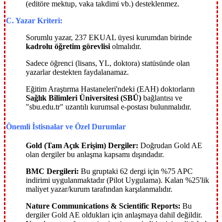
(editöre mektup, vaka takdimi vb.) desteklenmez.
C. Yazar Kriteri:
Sorumlu yazar, 237 EKUAL üyesi kurumdan birinde
kadrolu öğretim görevlisi
olmalıdır.
Sadece öğrenci (lisans, YL, doktora) statüsünde olan
yazarlar destekten faydalanamaz.
Eğitim Araştırma Hastaneleri'ndeki (EAH) doktorların
Sağlık Bilimleri Üniversitesi (SBÜ)
bağlantısı ve
"sbu.edu.tr" uzantılı kurumsal e-postası bulunmalıdır.
Önemli İstisnalar ve Özel Durumlar
Gold (Tam Açık Erişim) Dergiler:
Doğrudan Gold AE
olan dergiler bu anlaşma kapsamı dışındadır.
BMC Dergileri:
Bu gruptaki 62 dergi için %75 APC
indirimi uygulanmaktadır (Pilot Uygulama). Kalan %25'lik
maliyet yazar/kurum tarafından karşılanmalıdır.
Nature Communications & Scientific Reports:
Bu
dergiler Gold AE oldukları için anlaşmaya dahil değildir.