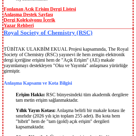
Fonlanan Açık Erişim Dergi Listesi
Anlaşma Destek Sayfası
Dergi Koleksiyonu İçerik
Yazar Rehberi
Royal Society of C
hemistry (RSC)
TÜBİTAK ULAKBİM EKUAL Projesi kapsamında, The Royal
Society of Chemistry (RSC) yayınevi ile hem zengin elektronik
dergi içeriğine erişimi hem de "Açık Erişim" (AE) makale
yayımlamayı destekleyen "Oku ve Yayımla" anlaşması yürürlüğe
girmiştir.
Anlaşma Kapsamı ve Kota Bilgisi
Erişim Hakkı:
RSC bünyesindeki tüm akademik dergilere
tam metin erişim sağlanmaktadır.
Yıllık Yayın Kotası:
Anlaşma belirli bir makale kotası ile
sınırlıdır (2026 yılı için toplam 255 adet). Bu kota hem
"hibrit" hem de "tam (gold) açık erişim" dergileri
kapsamaktadır.