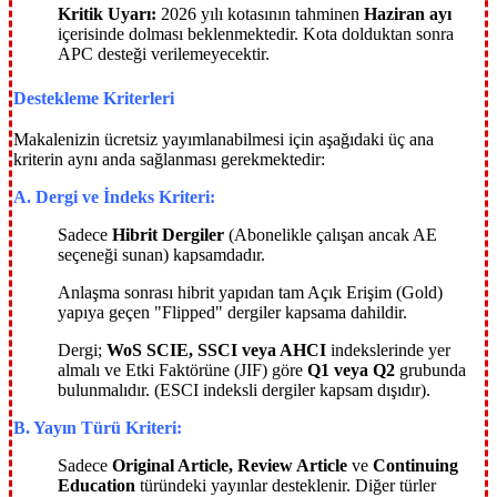
Kritik Uyarı:
2026 yılı kotasının tahminen
Haziran ayı
içerisinde dolması beklenmektedir. Kota dolduktan sonra
APC desteği verilemeyecektir.
Destekleme Kriterleri
Makalenizin ücretsiz yayımlanabilmesi için aşağıdaki üç ana
kriterin aynı anda sağlanması gerekmektedir:
A. Dergi ve İndeks Kriteri:
Sadece
Hibrit Dergiler
(Abonelikle çalışan ancak AE
seçeneği sunan) kapsamdadır.
Anlaşma sonrası hibrit yapıdan tam Açık Erişim (Gold)
yapıya geçen "Flipped" dergiler kapsama dahildir.
Dergi;
WoS SCIE, SSCI veya AHCI
indekslerinde yer
almalı ve Etki Faktörüne (JIF) göre
Q1 veya Q2
grubunda
bulunmalıdır. (ESCI indeksli dergiler kapsam dışıdır).
B. Yayın Türü Kriteri:
Sadece
Original Article, Review Article
ve
Continuing
Education
türündeki yayınlar desteklenir. Diğer türler