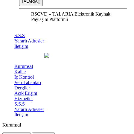
TALARIA
RSCVD – TALARIA Elektronik Kaynak
Paylaşım Platformu
S.S.S
Yararlı Adresler
İletişim
Kurumsal
Kalite
İç Kontrol
Veri Tabanları
Dergiler
Açık Erişim
Hizmetler
S.S.S
Yararlı Adresler
İletişim
Kurumsal