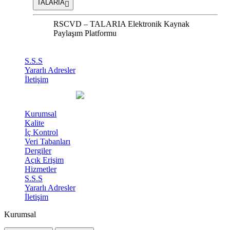
TALARIA
RSCVD – TALARIA Elektronik Kaynak
Paylaşım Platformu
S.S.S
Yararlı Adresler
İletişim
Kurumsal
Kalite
İç Kontrol
Veri Tabanları
Dergiler
Açık Erişim
Hizmetler
S.S.S
Yararlı Adresler
İletişim
Kurumsal