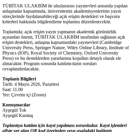
TÜBİTAK ULAKBİM ile uluslararası yayınevleri arasında yapılan
anlaşmalar kapsamında, üniversitemiz akademisyenlerinin yayın
süreçlerinde faydalanabileceği açık erişim destekleri ve başvuru
kriterleri hakkında bilgilendirme toplantısı düzenlenecektir.
Toplantıda; açık erişim yayın yapmanın akademik görünürlük
açısından önemi, TÜBİTAK ULAKBİM tarafından sağlanan açık
erişim destekleri, anlaşma kapsamındaki yayınevleri (Cambridge
University Press, Springer Nature, Wiley Online Library, Institute of
Physics (IOP), Royal Society of Chemistry, Oxford University
Press) ve bu desteklerden yararlanma koşulları detaylı olarak ele
alınacaktır. Program sonunda katılımcıların soruları
cevaplandırılacaktır.
Toplantı Bilgileri
Tarih: 4 Mayıs 2026, Pazartesi
Saat: 11.00
Yer: Çevrim içi (Zoom)
Konuşmacılar
Ayşegül Tok
Ayşegül Karataş
T
oplantıya katılım için kayıt yapılması zorunludur. Kayıt işlemleri
afişte yer alan QR kod üzerinden veya aşağıdaki bağlantı