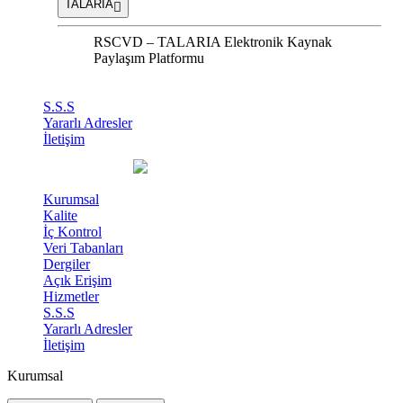
TALARIA
RSCVD – TALARIA Elektronik Kaynak
Paylaşım Platformu
S.S.S
Yararlı Adresler
İletişim
Kurumsal
Kalite
İç Kontrol
Veri Tabanları
Dergiler
Açık Erişim
Hizmetler
S.S.S
Yararlı Adresler
İletişim
Kurumsal