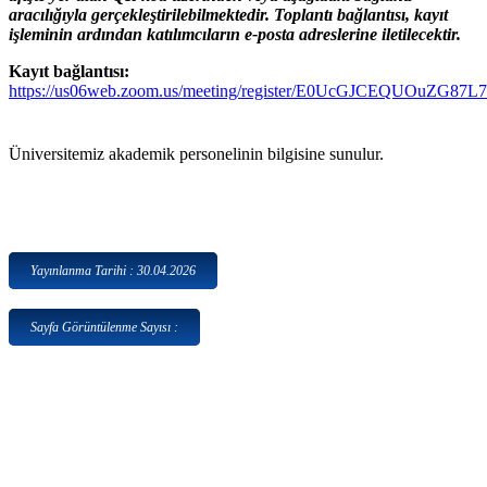
aracılığıyla gerçekleştirilebilmektedir. Toplantı bağlantısı, kayıt
işleminin ardından katılımcıların e-posta adreslerine iletilecektir.
Kayıt bağlantısı:
https://us06web.zoom.us/meeting/register/E0UcGJCEQUOuZG87L
Üniversitemiz akademik personelinin bilgisine sunulur.
Yayınlanma Tarihi : 30.04.2026
Sayfa Görüntülenme Sayısı :