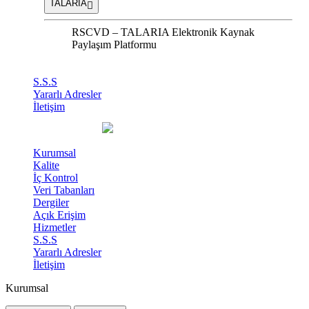
TALARIA
RSCVD – TALARIA Elektronik Kaynak
Paylaşım Platformu
S.S.S
Yararlı Adresler
İletişim
Kurumsal
Kalite
İç Kontrol
Veri Tabanları
Dergiler
Açık Erişim
Hizmetler
S.S.S
Yararlı Adresler
İletişim
Kurumsal