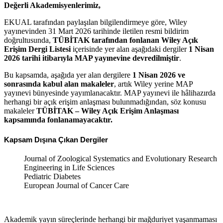
Değerli Akademisyenlerimiz,
EKUAL tarafından paylaşılan bilgilendirmeye göre,
Wiley
yayınevinden 31 Mart 2026 tarihinde iletilen resmi bildirim
doğrultusunda,
TÜBİTAK tarafından fonlanan Wiley Açık
Erişim Dergi Listesi
içerisinde yer alan aşağıdaki dergiler
1 Nisan
2026 tarihi itibarıyla
MAP
yayınevine devredilmiştir
.
Bu kapsamda, aşağıda yer alan dergilere
1 Nisan 2026 ve
sonrasında kabul alan makaleler
, artık Wiley yerine MAP
yayınevi bünyesinde yayımlanacaktır. MAP yayınevi ile hâlihazırda
herhangi bir açık erişim anlaşması bulunmadığından, söz konusu
makaleler
TÜBİTAK – Wiley Açık Erişim Anlaşması
kapsamında fonlanamayacaktır.
Kapsam Dışına Çıkan Dergiler
Journal of Zoological Systematics and Evolutionary Research
Engineering in Life Sciences
Pediatric Diabetes
European Journal of Cancer Care
Akademik yayın süreçlerinde herhangi bir mağduriyet yaşanmaması