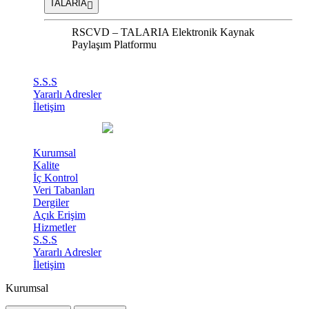
TALARIA
RSCVD – TALARIA Elektronik Kaynak
Paylaşım Platformu
S.S.S
Yararlı Adresler
İletişim
Kurumsal
Kalite
İç Kontrol
Veri Tabanları
Dergiler
Açık Erişim
Hizmetler
S.S.S
Yararlı Adresler
İletişim
Kurumsal